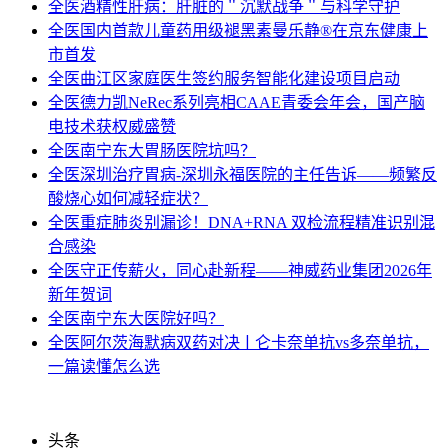
全医
酒精性肝病：肝脏的＂沉默战争＂与科学守护
全医
国内首款儿童药用级褪黑素曼乐静®在京东健康上
市首发
全医
曲江区家庭医生签约服务智能化建设项目启动
全医
德力凯NeRec系列亮相CAAE青委会年会，国产脑
电技术获权威盛赞
全医
南宁东大胃肠医院坑吗？
全医
深圳治疗胃病-深圳永福医院的主任告诉——频繁反
酸烧心如何减轻症状？
全医
重症肺炎别漏诊！DNA+RNA 双检流程精准识别混
合感染
全医
守正传薪火，同心赴新程——神威药业集团2026年
新年贺词
全医
南宁东大医院好吗？
全医
阿尔茨海默病双药对决ￜ仑卡奈单抗vs多奈单抗，
一篇读懂怎么选
头条