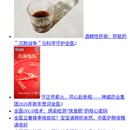
酒精性肝病：肝脏的
＂沉默战争＂与科学守护
全医
2
守正传薪火，同心赴新程——神威药业集
团2026年新年贺词
全医
3
全医
tNGS技术：感染检测“快准稳”的核心密码
全医
立春换季咳痰扰？宝宝清肺防未然，中医护肺攻略
请收好