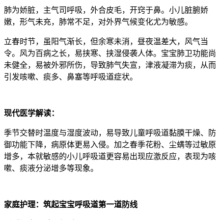
肺为娇脏，主气司呼吸，外合皮毛，开窍于鼻。小儿脏腑娇
嫩，形气未充，肺常不足，对外界气候变化尤为敏感。
立春时节，虽阳气渐长，但余寒未消，昼夜温差大，风气当
令。风为百病之长，易挟寒、挟湿侵袭人体。宝宝肺卫功能尚
未健全，易被外邪所伤，导致肺气失宣，津液凝滞为痰，从而
引发咳嗽、痰多、鼻塞等呼吸道症状。
现代医学解读：
季节交替时温度与湿度波动，易导致儿童呼吸道黏膜干燥、防
御功能下降，病原体更易入侵。加之春季花粉、尘螨等过敏原
增多，本就敏感的小儿呼吸道更容易出现应激反应，表现为咳
嗽、痰液分泌增多等现象。
家庭护理：筑起宝宝呼吸道第一道防线