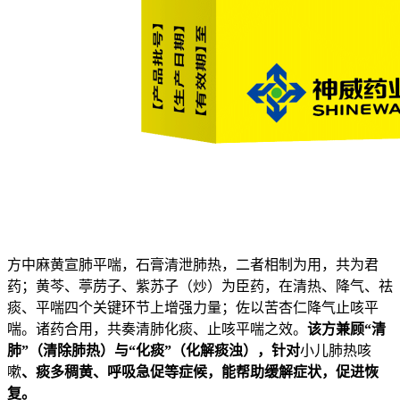
方中麻黄宣肺平喘，石膏清泄肺热，二者相制为用，共为君
药；黄芩、葶苈子、紫苏子（炒）为臣药，在清热、降气、祛
痰、平喘四个关键环节上增强力量；佐以苦杏仁降气止咳平
喘。诸药合用，共奏清肺化痰、止咳平喘之效。
该方兼顾“清
肺”（清除肺热）与“化痰”（化解痰浊），针对
小儿肺热咳
嗽
、痰多稠黄、呼吸急促等症候，能帮助缓解症状，促进恢
复。