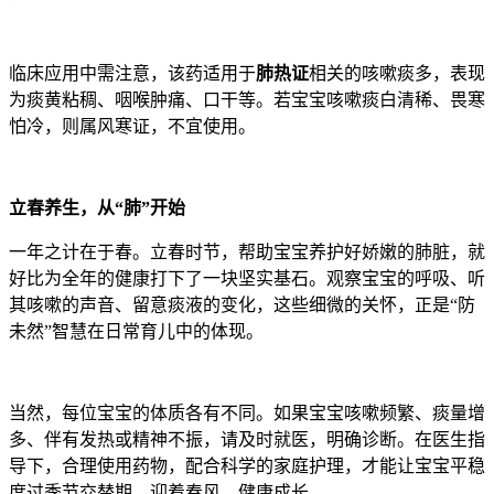
临床应用中需注意，该药适用于
肺热证
相关的咳嗽痰多，表现
为痰黄粘稠、咽喉肿痛、口干等。若宝宝咳嗽痰白清稀、畏寒
怕冷，则属风寒证，不宜使用。
立春养生，从“肺”开始
一年之计在于春。立春时节，帮助宝宝养护好娇嫩的肺脏，就
好比为全年的健康打下了一块坚实基石。观察宝宝的呼吸、听
其咳嗽的声音、留意痰液的变化，这些细微的关怀，正是“防
未然”智慧在日常育儿中的体现。
当然，每位宝宝的体质各有不同。如果宝宝咳嗽频繁、痰量增
多、伴有发热或精神不振，请及时就医，明确诊断。在医生指
导下，合理使用药物，配合科学的家庭护理，才能让宝宝平稳
度过季节交替期，迎着春风，健康成长。