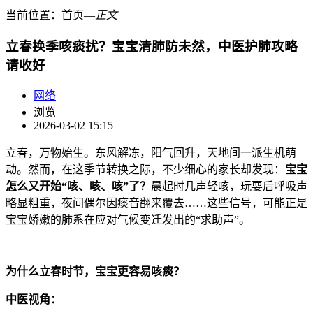
当前位置：
首页
―
正文
立春换季咳痰扰？宝宝清肺防未然，中医护肺攻略
请收好
网络
浏览
2026-03-02 15:15
立春，万物始生。东风解冻，阳气回升，天地间一派生机萌
动。然而，在这季节转换之际，不少细心的家长却发现：
宝宝
怎么又开始“咳、咳、咳”了？
晨起时几声轻咳，玩耍后呼吸声
略显粗重，夜间偶尔因痰音翻来覆去……这些信号，可能正是
宝宝娇嫩的肺系在应对气候变迁发出的“求助声”。
为什么立春时节，宝宝更容易咳痰？
中医视角：