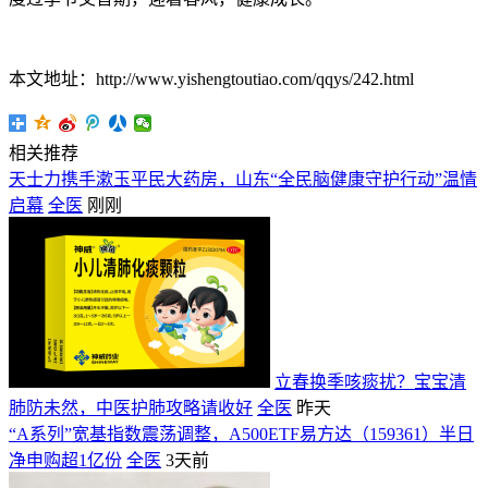
本文地址：http://www.yishengtoutiao.com/qqys/242.html
相关推荐
天士力携手漱玉平民大药房，山东“全民脑健康守护行动”温情
启幕
全医
刚刚
立春换季咳痰扰？宝宝清
肺防未然，中医护肺攻略请收好
全医
昨天
“A系列”宽基指数震荡调整，A500ETF易方达（159361）半日
净申购超1亿份
全医
3天前