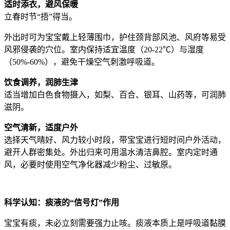
适时添衣，避风保暖
立春时节“捂”得当。
外出时可为宝宝戴上轻薄围巾，护住颈背部风池、风府等易受
风邪侵袭的穴位。室内保持适宜温度（20-22℃）与湿度
（50%-60%），避免干燥空气刺激呼吸道。
饮食调养，润肺生津
适当增加白色食物摄入，如梨、百合、银耳、山药等，可润肺
滋阴。
空气清新，适度户外
选择天气晴好、风力较小时段，带宝宝进行短时间户外活动，
避开人群密集处。外出归来可用温水清洁鼻腔。室内定时通
风，必要时使用空气净化器减少粉尘、过敏原。
科学认知：痰液的“信号灯”作用
宝宝有痰，未必立刻需要强力止咳。痰液本质上是呼吸道黏膜