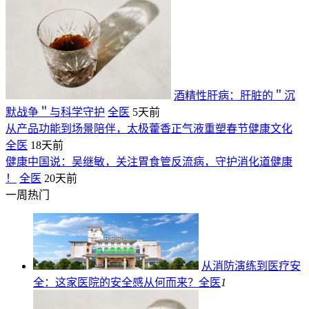
酒精性肝病：肝脏的＂沉
默战争＂与科学守护
全医
5天前
从产品功能到场景陪伴，太极藿香正气液重塑春节健康文化
全医
18天前
健康中国说：吴继敏，关注胃食管反流病，守护消化道健康
！
全医
20天前
一周热门
从消防演练到医疗安
全：这家医院的安全感从何而来？
全医
1