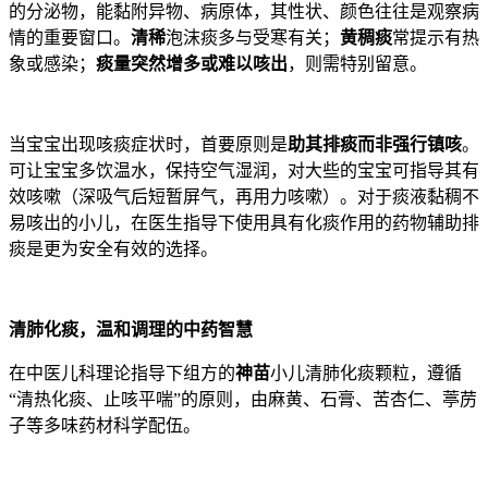
的分泌物，能黏附异物、病原体，其性状、颜色往往是观察病
情的重要窗口。
清稀
泡沫痰多与受寒有关；
黄稠痰
常提示有热
象或感染；
痰量突然增多或难以咳出
，则需特别留意。
当宝宝出现咳痰症状时，首要原则是
助其排痰而非强行镇咳
。
可让宝宝多饮温水，保持空气湿润，对大些的宝宝可指导其有
效咳嗽（深吸气后短暂屏气，再用力咳嗽）。对于痰液黏稠不
易咳出的小儿，在医生指导下使用具有化痰作用的药物辅助排
痰是更为安全有效的选择。
清肺化痰，温和调理的中药智慧
在中医儿科理论指导下组方的
神苗
小儿清肺化痰颗粒，遵循
“清热化痰、止咳平喘”的原则，由麻黄、石膏、苦杏仁、葶苈
子等多味药材科学配伍。