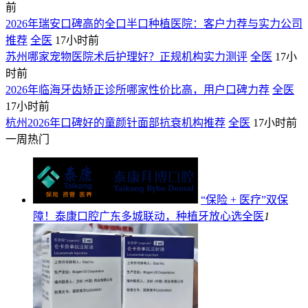
前
2026年瑞安口碑高的全口半口种植医院：客户力荐与实力公司
推荐
全医
17小时前
苏州哪家宠物医院术后护理好？正规机构实力测评
全医
17小
时前
2026年临海牙齿矫正诊所哪家性价比高，用户口碑力荐
全医
17小时前
杭州2026年口碑好的童颜针面部抗衰机构推荐
全医
17小时前
一周热门
“保险 + 医疗”双保
障！泰康口腔广东多城联动，种植牙放心选
全医
1