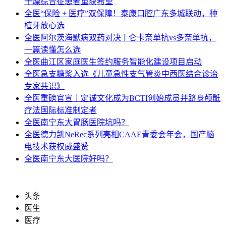
干燥综合征患者重获希望
全医
“保险 + 医疗”双保障！泰康口腔广东多城联动，种
植牙放心选
全医
阿尔茨海默病双药对决ￜ仑卡奈单抗vs多奈单抗，
一篇读懂怎么选
全医
曲江区家庭医生签约服务智能化建设项目启动
全医
急支糖浆入选《儿童急性支气管炎中西医结合诊治
专家共识》
全医
重磅官宣｜定诚文化成为BCTI创始成员并跻身颅骶
疗法国际标准制定者
全医
南宁东大胃肠医院坑吗？
全医
德力凯NeRec系列亮相CAAE青委会年会，国产脑
电技术获权威盛赞
全医
南宁东大医院好吗？
头条
医生
医疗