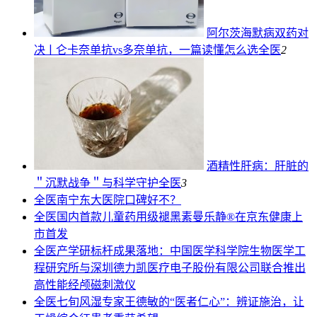
阿尔茨海默病双药对
决ￜ仑卡奈单抗vs多奈单抗，一篇读懂怎么选
全医
2
酒精性肝病：肝脏的
＂沉默战争＂与科学守护
全医
3
全医
南宁东大医院口碑好不？
全医
国内首款儿童药用级褪黑素曼乐静®在京东健康上
市首发
全医
产学研标杆成果落地：中国医学科学院生物医学工
程研究所与深圳德力凯医疗电子股份有限公司联合推出
高性能经颅磁刺激仪
全医
七旬风湿专家王德敏的“医者仁心”：辨证施治，让