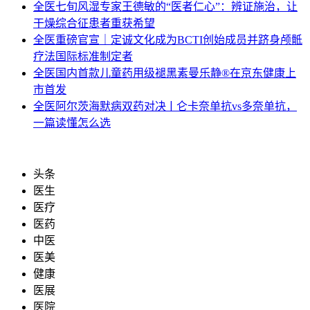
全医
七旬风湿专家王德敏的“医者仁心”：辨证施治，让
干燥综合征患者重获希望
全医
重磅官宣｜定诚文化成为BCTI创始成员并跻身颅骶
疗法国际标准制定者
全医
国内首款儿童药用级褪黑素曼乐静®在京东健康上
市首发
全医
阿尔茨海默病双药对决ￜ仑卡奈单抗vs多奈单抗，
一篇读懂怎么选
头条
医生
医疗
医药
中医
医美
健康
医展
医院