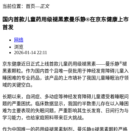
当前位置：
首页
―
正文
国内首款儿童药用级褪黑素曼乐静®在京东健康上市
首发
网络
浏览
2026-01-14 22:11
®
京东健康近日正式上线首款儿童药用级褪黑素——曼乐静
褪
黑素颗粒。作为国内首个且唯一获批用于神经发育障碍儿童入
睡困难的专业药品，该产品的上市填补了我国儿童睡眠治疗领
域的关键空白。
长期以来，自闭症、多动症等神经发育障碍儿童遭受着睡眠问
题的严重困扰。临床数据显示，我国约半数患儿存在以入睡困
难为主要表现的失眠问题，严重影响其生长发育、日间行为与
学习能力，也给家庭照料带来巨大挑战。
作为中国唯一的药用级褪黑素制剂，曼乐静®褪黑素颗粒严格