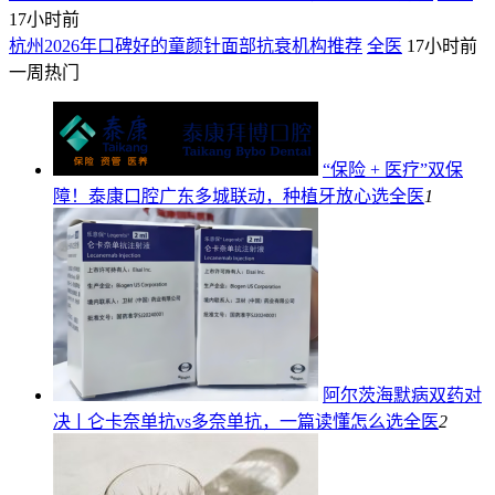
17小时前
杭州2026年口碑好的童颜针面部抗衰机构推荐
全医
17小时前
一周热门
“保险 + 医疗”双保
障！泰康口腔广东多城联动，种植牙放心选
全医
1
阿尔茨海默病双药对
决ￜ仑卡奈单抗vs多奈单抗，一篇读懂怎么选
全医
2