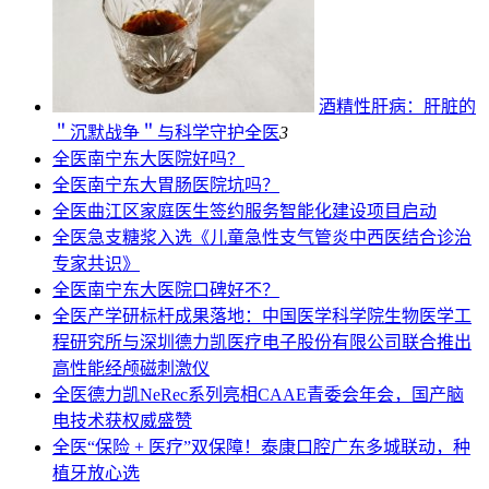
酒精性肝病：肝脏的
＂沉默战争＂与科学守护
全医
3
全医
南宁东大医院好吗？
全医
南宁东大胃肠医院坑吗？
全医
曲江区家庭医生签约服务智能化建设项目启动
全医
急支糖浆入选《儿童急性支气管炎中西医结合诊治
专家共识》
全医
南宁东大医院口碑好不？
全医
产学研标杆成果落地：中国医学科学院生物医学工
程研究所与深圳德力凯医疗电子股份有限公司联合推出
高性能经颅磁刺激仪
全医
德力凯NeRec系列亮相CAAE青委会年会，国产脑
电技术获权威盛赞
全医
“保险 + 医疗”双保障！泰康口腔广东多城联动，种
植牙放心选