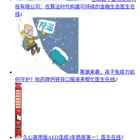
技有限公司：在算法时代构建可持续的金融生态
医生在
线
1
寒潮来袭，孩子免疫力如
何守护？哈药牌钙铁锌口服液来帮忙
医生在线
2
久心家用版AED连续3年稳居第一！
医生在线
3