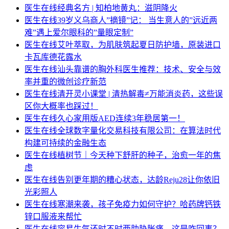
医生在线
经典名方 | 知柏地黄丸：滋阴降火
医生在线
39岁义乌商人”摘镜”记： 当生意人的”远近两
难”遇上爱尔眼科的”量眼定制”
医生在线
艾叶萃取，为肌肤筑起夏日防护墙，原装进口
卡瓦库德花露水
医生在线
汕头靠谱的胸外科医生推荐：技术、安全与效
率并重的微创诊疗新范
医生在线
清开灵小课堂 | 清热解毒≠万能消炎药，这些误
区你大概率也踩过！
医生在线
久心家用版AED连续3年稳居第一！
医生在线
全球数字量化交易科技有限公司：在算法时代
构建可持续的金融生态
医生在线
植树节｜今天种下舒肝的种子，治愈一年的焦
虑
医生在线
告别更年期的糟心状态，达龄Reju28让你依旧
光彩照人
医生在线
寒潮来袭，孩子免疫力如何守护？哈药牌钙铁
锌口服液来帮忙
医生在线
容易生气还时不时两肋胁胀痛，这是咋回事？