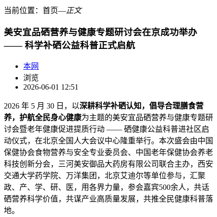
当前位置：
首页
―
正文
美安宜品硒营养与健康专题研讨会在京成功举办
—— 科学补硒公益科普正式启航
本网
浏览
2026-06-01 12:51
2026 年 5 月 30 日，以
深耕科学补硒认知
，
倡导合理膳食营
养
，
护航全民身心健康
为主题的美安宜品硒营养与健康专题研
讨会暨老年健康促进提质行动 —— 硒健康公益科普进社区启
动仪式，在北京全国人大会议中心隆重举行。本次盛会由中国
保健协会食物营养与安全专业委员会、中国老年保健协会养老
科技创新分会，三河美安御品大药房有限公司联合主办，西安
交通大学药学院、万洋集团，北京艾迪尔等单位参与，汇聚
政、产、学、研、医，用各界力量，参会嘉宾500余人，共话
硒营养科学价值，共谋产业高质量发展，共推全民健康科普落
地。