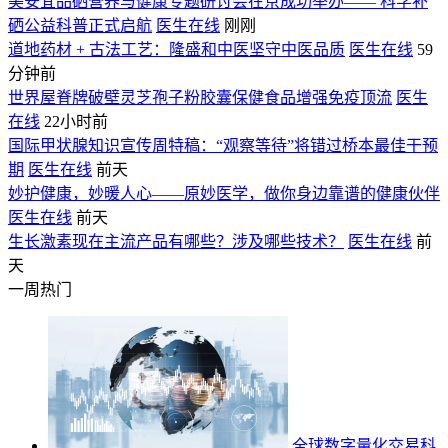
美安宜品硒营养与健康专题研讨会在京成功举办—— 科学补
硒公益科普正式启航
医生在线
刚刚
道地药材 + 古法工艺：隆盛和中医坚守中医品质
医生在线
59
分钟前
世界屋脊牌破壁灵芝孢子粉胶囊保健食品增强免疫顶流
医生
在线
22小时前
国际甲状腺知识宣传周特稿：“观察等待”将错过桥本最佳干预
期
医生在线
前天
​妙护健康，妙暖人心——原妙医学，做你身边靠谱的健康伙伴
医生在线
前天
生长激素现在主流产品有哪些？涉及哪些技术？
医生在线
前
天
一周热门
全球数字量化交易科