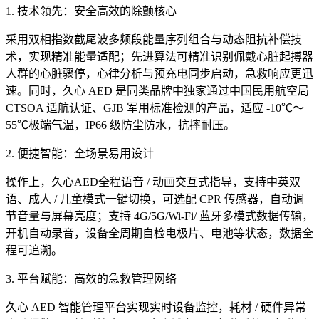
1. 技术领先：安全高效的除颤核心
采用双相指数截尾波多频段能量序列组合与动态阻抗补偿技
术，实现精准能量适配；先进算法可精准识别佩戴心脏起搏器
人群的心脏骤停，心律分析与预充电同步启动，急救响应更迅
速。同时，久心 AED 是同类品牌中独家通过中国民用航空局
CTSOA 适航认证、GJB 军用标准检测的产品，适应 -10℃～
55℃极端气温，IP66 级防尘防水，抗摔耐压。
2. 便捷智能：全场景易用设计
操作上，久心AED全程语音 / 动画交互式指导，支持中英双
语、成人 / 儿童模式一键切换，可选配 CPR 传感器，自动调
节音量与屏幕亮度；支持 4G/5G/Wi-Fi/ 蓝牙多模式数据传输，
开机自动录音，设备全周期自检电极片、电池等状态，数据全
程可追溯。
3. 平台赋能：高效的急救管理网络
久心 AED 智能管理平台实现实时设备监控，耗材 / 硬件异常