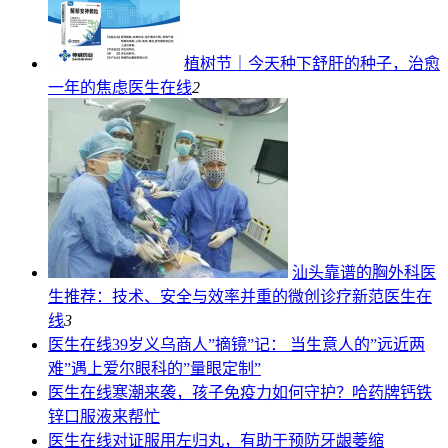
植树节｜今天种下舒肝的种子，治愈
一年的焦虑
医生在线
2
汕头靠谱的胸外科医
生推荐：技术、安全与效率并重的微创诊疗新范
医生在
线
3
医生在线
39岁义乌商人”摘镜”记： 当生意人的”远近两
难”遇上爱尔眼科的”量眼定制”
医生在线
寒潮来袭，孩子免疫力如何守护？哈药牌钙铁
锌口服液来帮忙
医生在线
对证服用左归丸，有助于预防牙龈萎缩