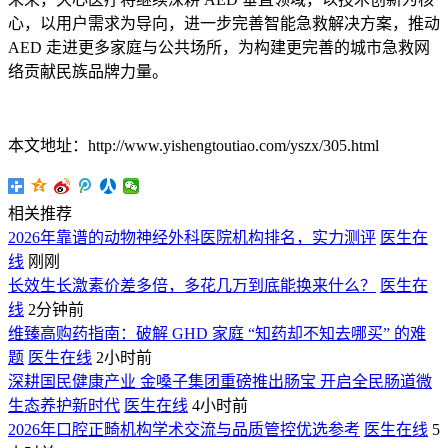
心，以用户需求为导向，进一步完善智能急救解决方案，推动
AED 走进更多家庭与公共场所，为构建更完善的城市急救网
络贡献民族品牌力量。
本文地址：http://www.yishengtoutiao.com/yszx/305.html
相关推荐
2026年靠谱的动物神经外科医院机构排名，实力测评
医生在
线
刚刚
长效生长激素价差多倍，多花几万到底能换来什么？
医生在
线
2分钟前
维臻高购药指南：破解 GHD 家庭 “知药却不知去哪买” 的难
题
医生在线
2小时前
深耕国民健康产业 金嗓子集团重磅推出肠宝 开启全民肠道微
生态养护新时代
医生在线
4小时前
2026年口腔正畸机构学术交流与品质管控优选参考
医生在线
5