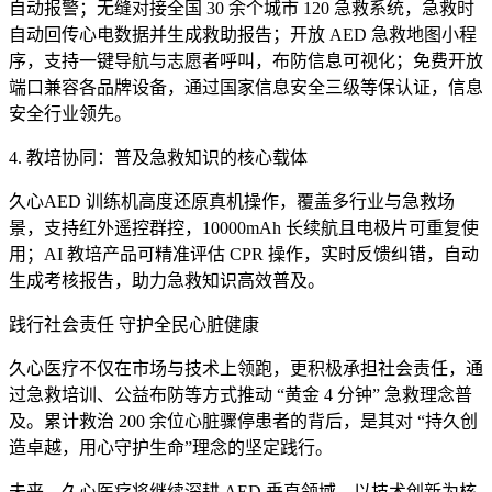
自动报警；无缝对接全国 30 余个城市 120 急救系统，急救时
自动回传心电数据并生成救助报告；开放 AED 急救地图小程
序，支持一键导航与志愿者呼叫，布防信息可视化；免费开放
端口兼容各品牌设备，通过国家信息安全三级等保认证，信息
安全行业领先。
4. 教培协同：普及急救知识的核心载体
久心AED 训练机高度还原真机操作，覆盖多行业与急救场
景，支持红外遥控群控，10000mAh 长续航且电极片可重复使
用；AI 教培产品可精准评估 CPR 操作，实时反馈纠错，自动
生成考核报告，助力急救知识高效普及。
践行社会责任 守护全民心脏健康
久心医疗不仅在市场与技术上领跑，更积极承担社会责任，通
过急救培训、公益布防等方式推动 “黄金 4 分钟” 急救理念普
及。累计救治 200 余位心脏骤停患者的背后，是其对 “持久创
造卓越，用心守护生命”理念的坚定践行。
未来，久心医疗将继续深耕 AED 垂直领域，以技术创新为核