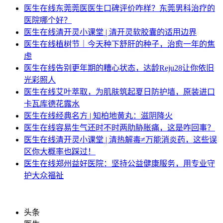
医生在线
东莞莞医医生口碑评价咋样？东莞男科治疗的
医院哪个好？
医生在线
清开灵小课堂 | 清开灵软胶囊的适用边界
医生在线
植树节｜今天种下舒肝的种子，治愈一年的焦
虑
医生在线
告别更年期的糟心状态，达龄Reju28让你依旧
光彩照人
医生在线
艾叶萃取，为肌肤筑起夏日防护墙，原装进口
卡瓦库德花露水
医生在线
经典名方 | 知柏地黄丸：滋阴降火
医生在线
容易生气还时不时两肋胁胀痛，这是咋回事？
医生在线
清开灵小课堂 | 清热解毒≠万能消炎药，这些误
区你大概率也踩过！
医生在线
郑州益好医院：坚持公益健康服务，用专业守
护大众福祉
头条