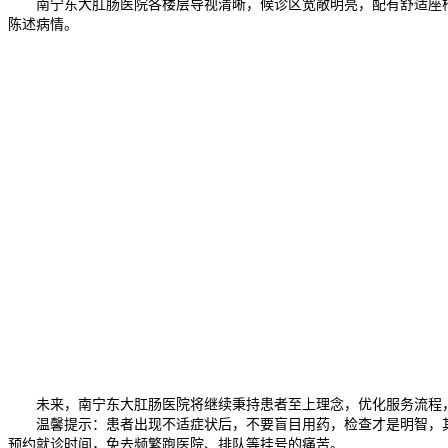
南宁东大肛肠医院
各楼层导视清晰，候诊区宽敞明亮，配有舒适座
陈述病情。
未来，南宁东大肛肠医院将继续秉持患者至上理念，优化服务流程
温馨提示：患者出现不适症状后，不要盲目用药，检查才是明智，
预约就诊时间，免去频繁跑医院、排队等挂号的痛苦。