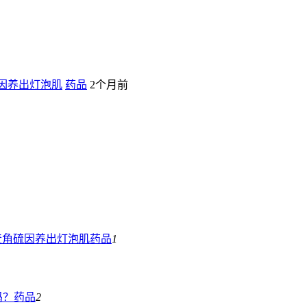
硫因养出灯泡肌
药品
2个月前
i麦角硫因养出灯泡肌
药品
1
吗？
药品
2