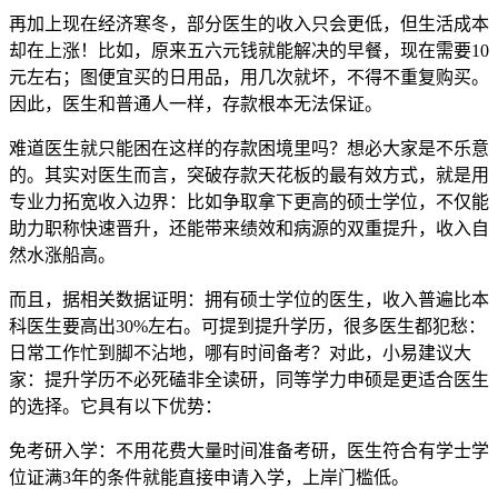
再加上现在经济寒冬，部分医生的收入只会更低，但生活成本
却在上涨！比如，原来五六元钱就能解决的早餐，现在需要10
元左右；图便宜买的日用品，用几次就坏，不得不重复购买。
因此，医生和普通人一样，存款根本无法保证。
难道医生就只能困在这样的存款困境里吗？想必大家是不乐意
的。其实对医生而言，突破存款天花板的最有效方式，就是用
专业力拓宽收入边界：比如争取拿下更高的硕士学位，不仅能
助力职称快速晋升，还能带来绩效和病源的双重提升，收入自
然水涨船高。
而且，据相关数据证明：拥有硕士学位的医生，收入普遍比本
科医生要高出30%左右。可提到提升学历，很多医生都犯愁：
日常工作忙到脚不沾地，哪有时间备考？对此，小易建议大
家：提升学历不必死磕非全读研，同等学力申硕是更适合医生
的选择。它具有以下优势：
免考研入学：不用花费大量时间准备考研，医生符合有学士学
位证满3年的条件就能直接申请入学，上岸门槛低。