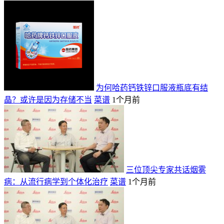
为何哈药钙铁锌口服液瓶底有结
晶？或许是因为存储不当
菜谱
1个月前
三位顶尖专家共话烟雾
病：从流行病学到个体化治疗
菜谱
1个月前