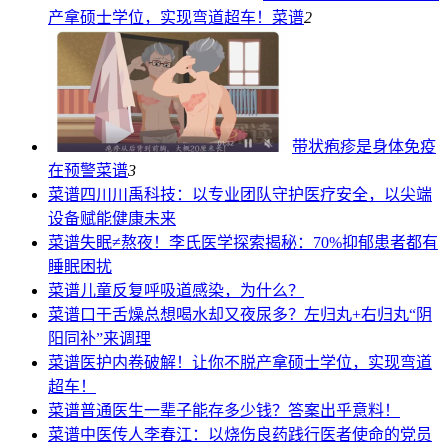
产拿硕士学位，实现弯道超车！
菜谱
2
带状疱疹是身体免疫
在预警
菜谱
3
菜谱
四川川禹科技：以专业团队守护医疗安全，以尖端
设备赋能健康未来
菜谱
失眠≠熬夜！李氏医学探索揭秘：70%抑郁患者都有
睡眠困扰
菜谱
儿童反复呼吸道感染，为什么？
菜谱
口干舌燥总想喝水却又夜尿多？左归丸+右归丸“阴
阳同补”来调理
菜谱
医护内卷破解！让你不脱产拿硕士学位，实现弯道
超车！
菜谱
普通医生一辈子能存多少钱？答案出乎意料！
菜谱
中医传人李春江：以烧伤良药践行医者使命的党员